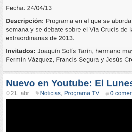
Fecha: 24/04/13
Descripción:
Programa en el que se aborda l
semana y se debate sobre el Vía Crucis de la
extraordinarias de 2013.
Invitados:
Joaquín Solís Tarín, hermano may
Fermín Vázquez, Francis Segura y Jesús C
Nuevo en Youtube: El Lune
21. abr
Noticias
,
Programa TV
0 comen