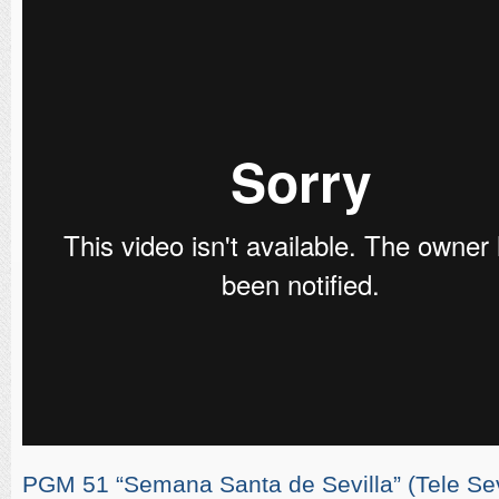
PGM 51 “Semana Santa de Sevilla” (Tele Sevi