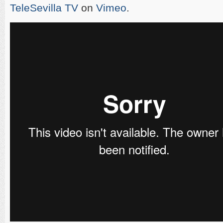
TeleSevilla TV
on
Vimeo
.