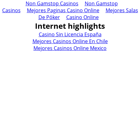
Non Gamstop Casinos
Non Gamstop
Casinos
Mejores Paginas Casino Online
Mejores Salas
De Póker
Casino Online
Internet highlights
Casino Sin Licencia España
Mejores Casinos Online En Chile
Mejores Casinos Online Mexico