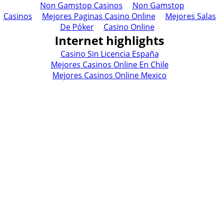
Non Gamstop Casinos
Non Gamstop
Casinos
Mejores Paginas Casino Online
Mejores Salas
De Póker
Casino Online
Internet highlights
Casino Sin Licencia España
Mejores Casinos Online En Chile
Mejores Casinos Online Mexico