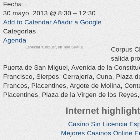
Fecha:
30 mayo, 2013 @ 8:30 – 12:30
Add to Calendar
Añadir a Google
Categorías
Agenda
Especial “Corpus”, en Tele Sevilla
Corpus Chr
salida pro
Puerta de San Miguel, Avenida de la Constitu
Francisco, Sierpes, Cerrajería, Cuna, Plaza de
Francos, Placentines, Argote de Molina, Con
Placentines, Plaza de la Virgen de los Reyes,
Internet highligh
Casino Sin Licencia Es
Mejores Casinos Online E