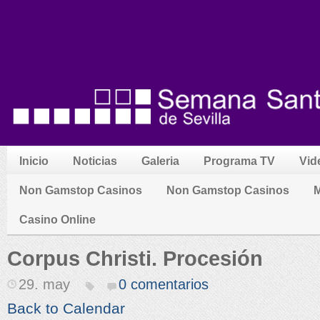
Inicio
Noticias
Galeria
Programa TV
Vid
Non Gamstop Casinos
Non Gamstop Casinos
M
Casino Online
Corpus Christi. Procesión
29. may
0 comentarios
Back to Calendar