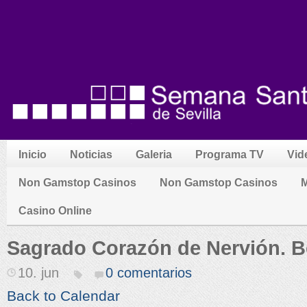
Inicio
Noticias
Galeria
Programa TV
Vid
Non Gamstop Casinos
Non Gamstop Casinos
M
Casino Online
Sagrado Corazón de Nervión. 
10. jun
0 comentarios
Back to Calendar