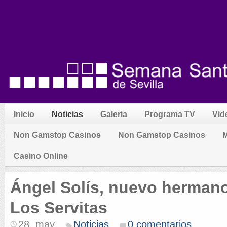
Inicio
Noticias
Galeria
Programa TV
Vid
Non Gamstop Casinos
Non Gamstop Casinos
M
Casino Online
Ángel Solís, nuevo herman
Los Servitas
28. may
Noticias
0 comentarios