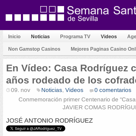
Inicio
Noticias
Programa TV
Videos
Ag
Non Gamstop Casinos
Mejores Paginas Casino Onl
En Vídeo: Casa Rodríguez 
años rodeado de los cofrad
09. nov
Noticias
,
Videos
0 comentarios
Conmemoración primer Centenario de “Casa
JAVIER COMAS RODRÍGU
JOSÉ ANTONIO RODRÍGUEZ