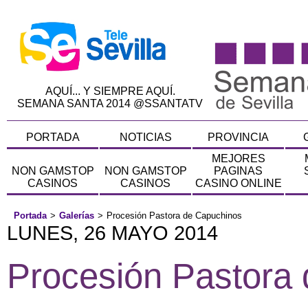
AQUÍ... Y SIEMPRE AQUÍ.
SEMANA SANTA 2014 @SSANTATV
PORTADA
NOTICIAS
PROVINCIA
MEJORES
NON GAMSTOP
NON GAMSTOP
PAGINAS
CASINOS
CASINOS
CASINO ONLINE
Portada
>
Galerías
>
Procesión Pastora de Capuchinos
LUNES, 26 MAYO 2014
Procesión Pastora