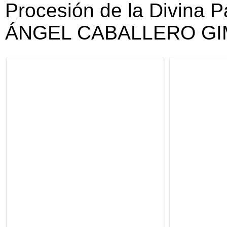
Procesión de la Divina 
ÁNGEL CABALLERO G