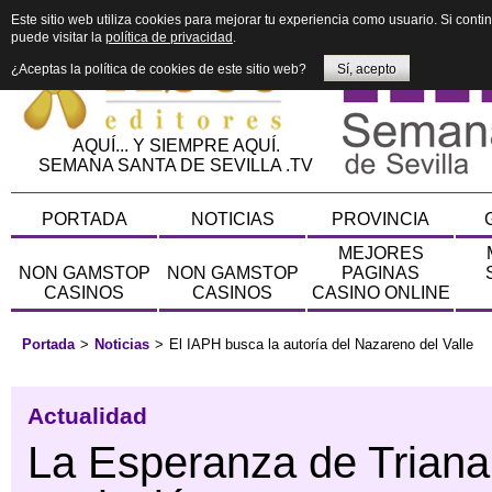
Este sitio web utiliza cookies para mejorar tu experiencia como usuario. Si con
puede visitar la
política de privacidad
.
¿Aceptas la política de cookies de este sitio web?
Sí, acepto
AQUÍ... Y SIEMPRE AQUÍ.
SEMANA SANTA DE SEVILLA .TV
PORTADA
NOTICIAS
PROVINCIA
MEJORES
NON GAMSTOP
NON GAMSTOP
PAGINAS
CASINOS
CASINOS
CASINO ONLINE
Portada
>
Noticias
>
El IAPH busca la autoría del Nazareno del Valle
Actualidad
La Esperanza de Triana: