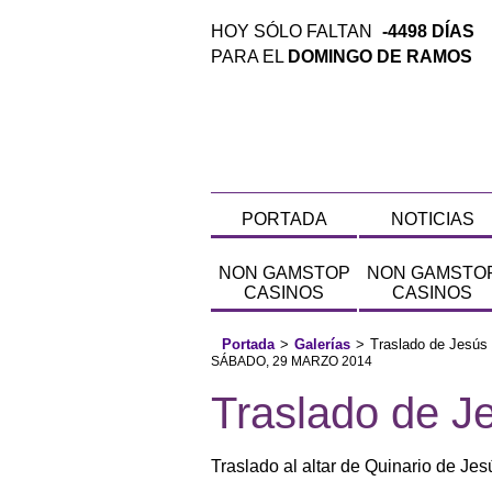
HOY SÓLO FALTAN
-4498 DÍAS
PARA EL
DOMINGO DE RAMOS
PORTADA
NOTICIAS
NON GAMSTOP
NON GAMSTO
CASINOS
CASINOS
Portada
>
Galerías
>
Traslado de Jesús
SÁBADO, 29 MARZO 2014
Traslado de J
Traslado al altar de Quinario de