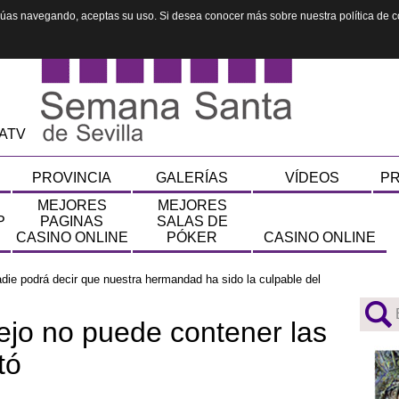
inúas navegando, aceptas su uso. Si desea conocer más sobre nuestra política de c
ATV
PROVINCIA
GALERÍAS
VÍDEOS
PR
MEJORES
MEJORES
P
PAGINAS
SALAS DE
CASINO ONLINE
PÓKER
CASINO ONLINE
die podrá decir que nuestra hermandad ha sido la culpable del
ejo no puede contener las
tó