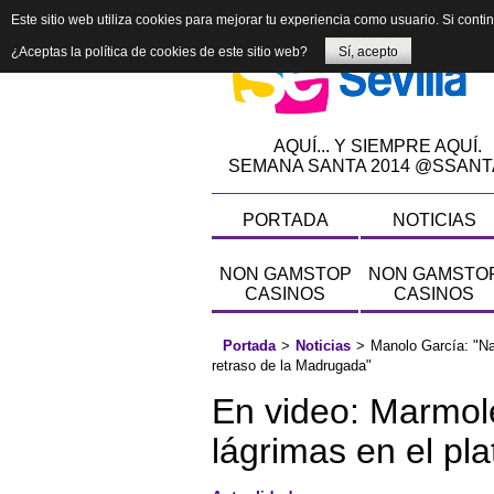
Este sitio web utiliza cookies para mejorar tu experiencia como usuario. Si cont
¿Aceptas la política de cookies de este sitio web?
Sí, acepto
AQUÍ... Y SIEMPRE AQUÍ.
SEMANA SANTA 2014 @SSANT
PORTADA
NOTICIAS
NON GAMSTOP
NON GAMSTO
CASINOS
CASINOS
Portada
>
Noticias
>
Manolo García: "Na
retraso de la Madrugada"
En video: Marmol
lágrimas en el pla