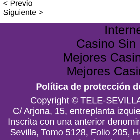
< Previo
Siguiente >
Intern
Casino Sin
Mejores Casin
Mejores Casi
Política de protección d
Copyright © TELE-SEVILL
C/ Arjona, 15, entreplanta izquie
Inscrita con una anterior denomin
Sevilla, Tomo 5128, Folio 205, Ho