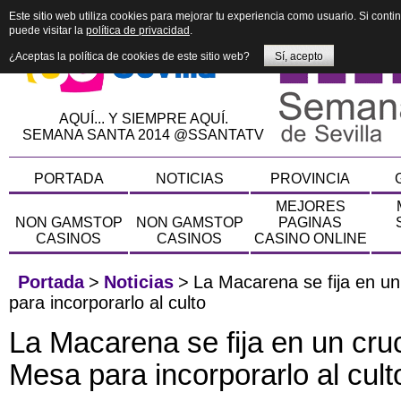
Este sitio web utiliza cookies para mejorar tu experiencia como usuario. Si con
puede visitar la
política de privacidad
.
¿Aceptas la política de cookies de este sitio web?
Sí, acepto
AQUÍ... Y SIEMPRE AQUÍ.
SEMANA SANTA 2014 @SSANTATV
PORTADA
NOTICIAS
PROVINCIA
MEJORES
NON GAMSTOP
NON GAMSTOP
PAGINAS
CASINOS
CASINOS
CASINO ONLINE
Portada
>
Noticias
>
La Macarena se fija en un
para incorporarlo al culto
La Macarena se fija en un cru
Mesa para incorporarlo al cult