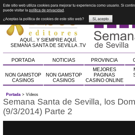
Este sitio web utiliza cookies para mejorar tu experiencia como usuario. Si con
puede visitar la
política de privacidad
.
¿Aceptas la política de cookies de este sitio web?
Sí, acepto
AQUÍ... Y SIEMPRE AQUÍ.
SEMANA SANTA DE SEVILLA .TV
PORTADA
NOTICIAS
PROVINCIA
MEJORES
NON GAMSTOP
NON GAMSTOP
PAGINAS
CASINOS
CASINOS
CASINO ONLINE
Portada
>
Vídeos
Semana Santa de Sevilla, los Do
(9/3/2014) Parte 2