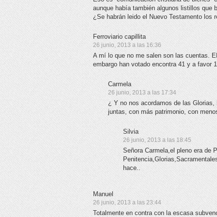
aunque había también algunos listillos que 
¿Se habrán leido el Nuevo Testamento los 
Ferroviario capillita
26 junio, 2013 a las 16:36
A mí lo que no me salen son las cuentas. 
embargo han votado encontra 41 y a favor 
Carmela
26 junio, 2013 a las 17:34
¿ Y no nos acordamos de las Glorias,
juntas, con más patrimonio, con meno
Silvia
26 junio, 2013 a las 18:45
Señora Carmela,el pleno era de P
Penitencia,Glorias,Sacramentale
hace..
Manuel
26 junio, 2013 a las 23:44
Totalmente en contra con la escasa subvenc