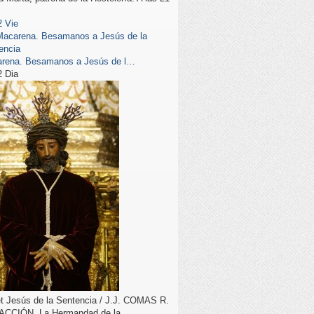
2
Vie
Macarena. Besamanos a Jesús de la
encia
rena. Besamanos a Jesús de l…
2
Dia
t Jesús de la Sentencia / J.J. COMAS R.
CCIÓN. La Hermandad de la