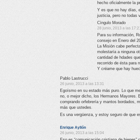
hecho oficialmente la p
Y es que no hay días, e
justicia, pero no todas 
Cíngulo Morado
28 junio, 2013 a las 17:2
Para su información, Ro
consejo en Enero del 20
La Misión cabe perfecta
molestaría a ninguna ot
cantidad de hdades que 
recorrido de ésta para 
Y créame que hay hue
Pablo Lastrucci
26 junio, 2013 a las 13:31
Egoísmo en su estado más puro. Lo que me
no, o mejor dicho, los Hermanos Mayores. E
comprando orfebrería y mantos bordados, mi
más que ustedes.
Es una vergüenza, y estoy seguro de que est
Enrique Ayllón
26 junio, 2013 a las 15:04
Eso es “comunicación cristiana de bienes” 