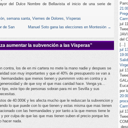
Parro
yor del Dulce Nombre de Bellavista el inicio de una serie de
21:0
Preg
ión
,
semana santa
,
Viernes de Dolores
,
Vísperas
Carm
jul 
r de San
Manuel Soto gana las elecciones en Montesión
→
Twee
JAVI
del 
[...]
aza aumentar la subvención a las Vísperas
”
jul
1
19:0
Sali
Virg
n contra, los de en mi cartera no mete la mano nadie y despues se
jul 
aridad son muy importantes y que el 40% de presupuesto se van a
Twee
 las hermandades que menos tienen y pummmm voto en contra y a
GALÁ
generosidad y de que soy el que mas caridad hace. Venga ya…
Eucar
ipo, este tipo de personas sobran para mi en Sevilla y sus
por l
necesitas.
20:0
tos de 40.000€ y les afecta mucho que le reduscan la subvencion y
proc
iendo lo que puede con lo que tienen y estas misma que mas tienen
Carm
lacionado con las hermandades y por tanto a la que menos tiene le
jul 
y por culpa de que las que mas tienen suben el precio porque les
Twee
o hacer nada.
COMA
desd