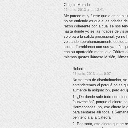
Cíngulo Morado
26 junio, 2013 a las 13:41
Me parece muy fuerte que a estas altu
no se entiende es que a las hdades d
razón coherente por la cual se nos te
hasta donde yo sé las hdades de vísper
sólo para la salida procesional, ya no
volcando sobrehumanamente debido a 
social, Torreblanca con sus ya más q
con su aportación mensual a Cáritas d
mismos gastos llámese Misión, llámes
Roberto
27 junio, 2013 a las 0:07
No se trata de discriminación, se
entenderemos el porqué no se quie
aumente la asignación, pero equip
1. ¿De dónde sale todo ese dinero
“subvención”, porque el dinero no
Hermandades, no, ese dinero lo ge
para sentarse allí toda la Sema
penitencia a la Catedral.
2. Por tanto, ese dinero que se r