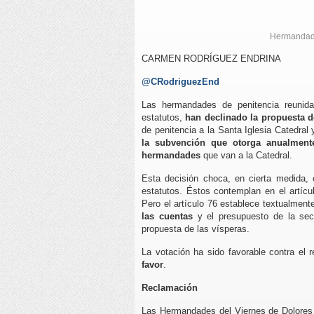
Hermandade
CARMEN RODRÍGUEZ ENDRINA
@CRodriguezEnd
Las hermandades de penitencia reunida
estatutos,
han declinado la propuesta de
de penitencia a la Santa Iglesia Catedral
la subvención que otorga anualmente
hermandades
que van a la Catedral.
Esta decisión choca, en cierta medida,
estatutos. Éstos contemplan en el artícu
Pero el artículo 76 establece textualmen
las cuentas
y el presupuesto de la secc
propuesta de las vísperas.
La votación ha sido favorable contra el 
favor
.
Reclamación
Las Hermandades del Viernes de Dolores