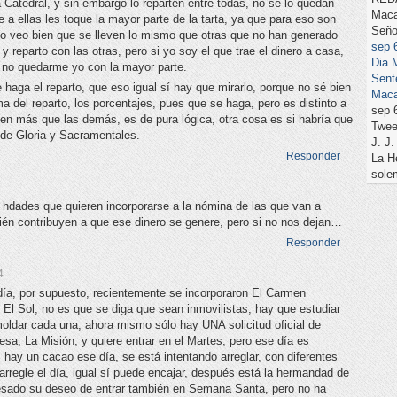
 Catedral, y sin embargo lo reparten entre todas, no se lo quedan
Maca
 a ellas les toque la mayor parte de la tarta, ya que para eso son
Seño
o veo bien que se lleven lo mismo que otras que no han generado
sep
 reparto con las otras, pero si yo soy el que trae el dinero a casa,
Dia
 no quedarme yo con la mayor parte.
Sent
haga el reparto, que eso igual sí hay que mirarlo, porque no sé bien
Maca
a del reparto, los porcentajes, pues que se haga, pero es distinto a
sep 
nen más que las demás, es de pura lógica, otra cosa es si habría que
Twee
 de Gloria y Sacramentales.
J. 
Responder
La H
sole
 hdades que quieren incorporarse a la nómina de las que van a
mbién contribuyen a que ese dinero se genere, pero si no nos dejan…
Responder
4
día, por supuesto, recientemente se incorporaron El Carmen
 El Sol, no es que se diga que sean inmovilistas, hay que estudiar
oldar cada una, ahora mismo sólo hay UNA solicitud oficial de
esa, La Misión, y quiere entrar en el Martes, pero ese día es
hay un cacao ese día, se está intentando arreglar, con diferentes
rregle el día, igual sí puede encajar, después está la hermandad de
esado su deseo de entrar también en Semana Santa, pero no ha