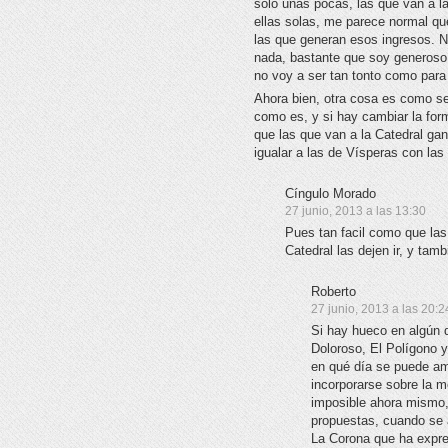
sólo unas pocas, las que van a la
ellas solas, me parece normal que
las que generan esos ingresos. N
nada, bastante que soy generoso y
no voy a ser tan tonto como para
Ahora bien, otra cosa es como se 
como es, y si hay cambiar la form
que las que van a la Catedral ga
igualar a las de Vísperas con las
Cíngulo Morado
27 junio, 2013 a las 13:30
Pues tan facil como que las
Catedral las dejen ir, y ta
Roberto
27 junio, 2013 a las 20:2
Si hay hueco en algún 
Doloroso, El Polígono y
en qué día se puede am
incorporarse sobre la m
imposible ahora mismo, 
propuestas, cuando se a
La Corona que ha expr