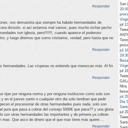
San [
Responder
20:0
proc
Virg
nciones, nos demuestra que siempre ha habido hermandades de
jul 
cera división, si así estamos mal vamos, pues mucho inchar pecho
Twee
ermandades son iglesia, pero!!!!!!!, cuando aparece el poderoso
ANTO
tro, y luego diremos que somo cristianos, verdad, pero hasta que no
Tere
proce
Responder
jul
1
19:3
Bes
Virg
as hermandades. Las vísperas no entiendo que merezcan más. Al fin
jul 
Twee
Responder
GALÁ
Ntra.
besa
e rijan por ninguna norma y por ninguna institucion como solo son
jul
2
 en el jueves santo o cualquier otro dia solo tendrian que pedir
Dia
orpecen el procesionar de otras hermandades pues nada, solo son
Sant
l pura que pasa a cobrar del consejo 5000€ que pasa?? y una gloria
jul 
lo son otras hermandades las importantes y de primera ya cobran
Twee
tan mas. Que asco de dinero que el que mas tiene mas quiere….
Sant
Responder
Santa