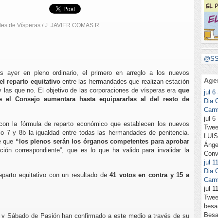
s de Vísperas / J. JAVIER COMAS R.
@SS
s ayer en pleno ordinario, el primero en arreglo a los nuevos
Age
l reparto equitativo
entre las hermandades que realizan estación
 y las que no. El objetivo de las corporaciones de vísperas era
que
jul
6
 el Consejo aumentara hasta equipararlas al del resto de
Dia
Carm
jul 
 con la fórmula de reparto económico que establecen los nuevos
Twee
lo 7 y 8b la igualdad entre todas las hermandades de penitencia.
LUIS
te que
“los plenos serán los órganos competentes para aprobar
Ánge
ión correspondiente”, que es lo que ha valido para invalidar la
Conv
jul
1
Dia
reparto equitativo con un resultado de
41 votos en contra y 15 a
Carm
jul 
Twee
besa
Besa
 y Sábado de Pasión han confirmado a este medio a través de su