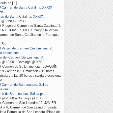
quia de [...]
0
Carmen de Santa Catalina. XXXIX
ón
en de Santa Catalina. XXXIX …
11 @ 21:00 – 22:30
t Pregón al Carmen de Santa Catalina / J.
ER COMAS R. XXXIX Pregón la Virgen
Carmen de Santa Catalina en la Parroquia
3
Sab
0
Virgen del Carmen (Su Eminencia).
da procesional
en del Carmen (Su Eminencia)…
13 @ 19:00 – Domingo @ 0:30
t Carmen de Su Eminencia / JOAQUÍN
N Carmen (Su Eminencia). 19 horas.
istía y a las 20 horas , salida procesional
as [...]
0
Carmen de San Leandro. Salida
esional
en de San Leandro. Salida pr…
13 @ 20:00 – Domingo @ 1:00
t Carmen de San Leandro / J. JAVIER
S R, Carmen de San Leandro. Salida
e la Parroquia de San Leandro (Plaza de