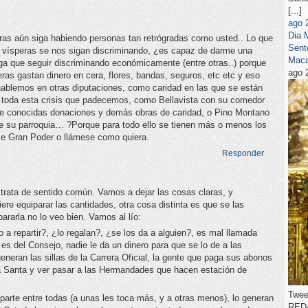
[...]
ago
Dia
ras aún siga habiendo personas tan retrógradas como usted.. Lo que
Sent
e vísperas se nos sigan discriminando, ¿es capaz de darme una
Maca
nga que seguir discriminando económicamente (entre otras..) porque
ago 
as gastan dinero en cera, flores, bandas, seguros, etc etc y eso
 hablemos en otras diputaciones, como caridad en las que se están
toda esta crisis que padecemos, como Bellavista con su comedor
ue conocidas donaciones y demás obras de caridad, o Pino Montano
e su parroquia… ?Porque para todo ello se tienen más o menos los
e Gran Poder o llámese como quiera.
Responder
 trata de sentido común. Vamos a dejar las cosas claras, y
re equiparar las cantidades, otra cosa distinta es que se las
ararla no lo veo bien. Vamos al lío:
 a repartir?, ¿lo regalan?, ¿se los da a alguien?, es mal llamada
 es del Consejo, nadie le da un dinero para que se lo de a las
neran las sillas de la Carrera Oficial, la gente que paga sus abonos
na Santa y ver pasar a las Hermandades que hacen estación de
Twee
eparte entre todas (a unas les toca más, y a otras menos), lo generan
REDA