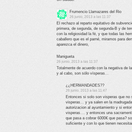
Frumencio Llamazares del Rio
26 junio, 2013 a las 11:37
El rechazo al reparto equitativo de subve
primera, de segunda, de segunda-B y de ter
con la religiosidad la fé, y que todas las h
caballero que es el parné, miramos para den
aparezca el dinero,
Manigueta
26 junio, 2013 a las 11:37
Totalmente de acuerdo con la negativa de l
y al cabo, son sólo vísperas…
¿¿HERMANDADES??
26 junio, 2013 a las 11:47
Entonces si solo son visperas que no s
visperas… y ya salen en la madrugada y
autorizacion al ayuntamiento y si ent
visperas…. y entonces una sacramenta
que pasa a cobrar 6000€ que pasa? so
suficiente y con lo que tienen necesi