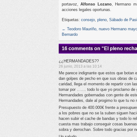
portavoz,
Alfonso Lozano
, Hermano ma
acciones legales oportunas.
Etiquetas:
consejo
,
pleno
,
Sábado de Pas
←
Teodoro Mauriño, nuevo Hermano mayo
Bernardo
16 comments on “
El pleno rech
¿¿HERMANDADES??
26 junio, 2013 a las 10:14
Me parece indignante que estos que botan e
dan golpes de pecho en que sus obras de c
caridad, llega el momento de repartir con
tomar por ……. todo lo que yo proclamo de 
Hermandades gobernadas con gente de este t
Hermandades, dale al progimo lo que tu no 
Presupuesto de 400.000€ frente a presupues
a los pobres que no se la suben siguen hac
hacen subir el cache de bandas y todo lo re
cuesta mas trabajo conseguir cosas buenas 
sobra y derrochan. Sobre todo gracias por n
Un saludo.