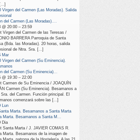
...]
0
Virgen del Carmen (Las Moradas). Salida
esional
en del Carmen (Las Moradas)….
13 @ 20:00 – 23:59
t Virgen del Carmen de las Teresas /
NIO BARRERA Parroquia de Santa
sa (Bda. las Moradas). 20 horas, salida
sional de Ntra. Sra. [...]
6
Mar
0
Virgen del Carmen (Su Eminencia).
amanos
en del Carmen (Su Eminencia)…
16 @ 19:30 – 22:00
t Carmen de Su Eminencia / JOAQUÍN
N Carmen (Su Eminencia). Besamanos a
 Sra. del Carmen. Función principal. El
manos comenzará sobre las [...]
9
Lun
Santa Marta. Besamanos a Santa Marta
a Marta. Besamanos a Santa M…
29
Dia
t Santa Marta / J. JAVIER COMAS R.
a Marta. Besamanos de la imagen de
 Marta, patrona de la Hostelería. A las 21