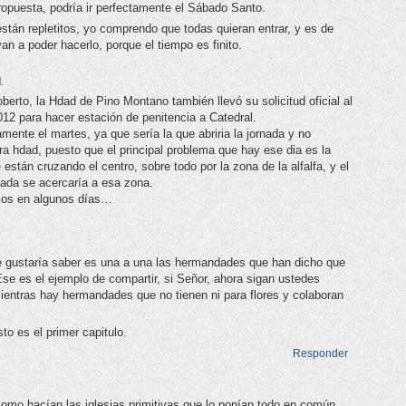
ropuesta, podría ir perfectamente el Sábado Santo.
stán repletitos, yo comprendo que todas quieran entrar, y es de
van a poder hacerlo, porque el tiempo es finito.
1
berto, la Hdad de Pino Montano también llevó su solicitud oficial al
12 para hacer estación de penitencia a Catedral.
mente el martes, ya que sería la que abriria la jornada y no
ra hdad, puesto que el principal problema que hay ese dia es la
están cruzando el centro, sobre todo por la zona de la alfalfa, y el
nada se acercaría a esa zona.
cos en algunos días…
 gustaría saber es una a una las hermandades que han dicho que
se es el ejemplo de compartir, si Señor, ahora sigan ustedes
entras hay hermandades que no tienen ni para flores y colaboran
o es el primer capitulo.
Responder
como hacían las iglesias primitivas que lo ponían todo en común